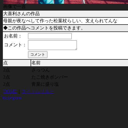
画像で一言
大喜利さんの作品
母親が夜なべして作った松葉杖らしい、支えられてんな
◆この作品へコメントを投稿できます。
お名前：
コメント：
点
名前
2点
さっつん
2点
たこ焼きボンバー
2点
青菜に盛り塩
HOME
｜
タイトルリスト
Bokegram