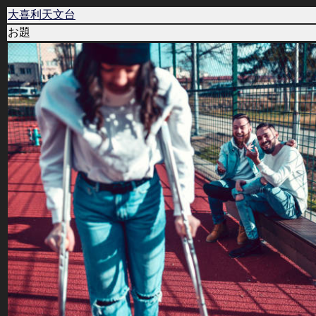
大喜利天文台
お題