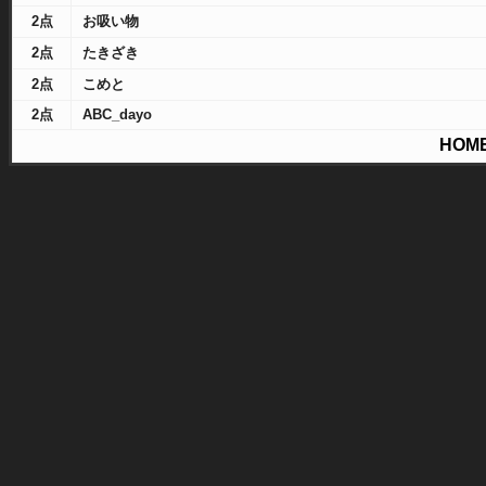
2点
お吸い物
2点
たきざき
2点
こめと
2点
ABC_dayo
HOM