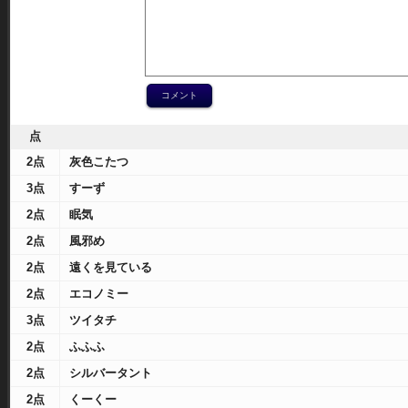
点
2点
灰色こたつ
3点
すーず
2点
眠気
2点
風邪め
2点
遠くを見ている
2点
エコノミー
3点
ツイタチ
2点
ふふふ
2点
シルバータント
2点
くーくー