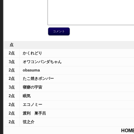
点
2点
かくれどり
3点
オワコンパンダちゃん
2点
obasuma
2点
たこ焼きボンバー
3点
寝癖の宇宙
2点
眠気
2点
エコノミー
2点
渡利 巣手呂
2点
弦之介
HOM