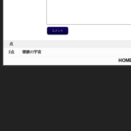
点
2点
寝癖の宇宙
HOM