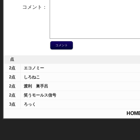
コメント：
点
2点
エコノミー
2点
しろねこ
2点
渡利 巣手呂
2点
笑うモールス信号
3点
ろっく
HOM