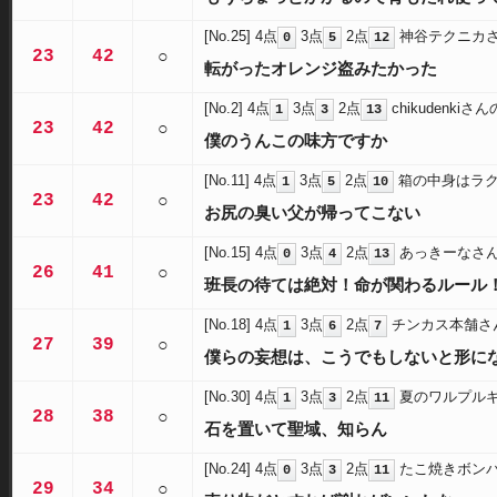
[No.25]
4点
3点
2点
神谷テクニカ
0
5
12
23
42
○
転がったオレンジ盗みたかった
[No.2]
4点
3点
2点
chikudenkiさ
1
3
13
23
42
○
僕のうんこの味方ですか
[No.11]
4点
3点
2点
箱の中身はラ
1
5
10
23
42
○
お尻の臭い父が帰ってこない
[No.15]
4点
3点
2点
あっきーなさ
0
4
13
26
41
○
班長の待ては絶対！命が関わるルール
[No.18]
4点
3点
2点
チンカス本舗さ
1
6
7
27
39
○
僕らの妄想は、こうでもしないと形に
[No.30]
4点
3点
2点
夏のワルプル
1
3
11
28
38
○
石を置いて聖域、知らん
[No.24]
4点
3点
2点
たこ焼きボン
0
3
11
29
34
○