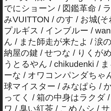
でにショーン / 図鑑革命 / ラ
みVUITTON / のす / お城
プルギス / インブルー / wani
ん / また師走が来たよ / 涙の川
納屋の鍵 / せつな / りくがめ
うとるやん / chikudenki /
ーな / オワコンパンダちゃん /
球マイスター / みなぱら / 
ってく / 箱の中身はラクダ / 鶴
ワ / 臭い紅茶 / こめムシ / 