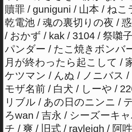
贖罪 / guniguni / 山本 
乾電池 / 魂の裏切りの夜 / 惑
/ おかず / kak / 3104 / 祭囃子
パンダー / たこ焼きボンバー 
月が終わったら起こして / 家雨 
ケツマン / んぬ / ノニバス 
モザ名前 / 白犬 / しーや / 2
リブル / あの日のニンニ / デ
ろwan / 吉永 / シーズー
チ / 爽 / 旧式 / rayleigh