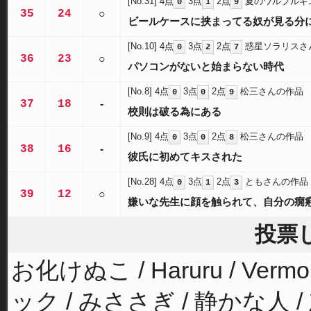
[No.31]
4点
3点
2点
夏のワルプルギ
0
1
9
35
24
○
ビールケースに挟まってる奴が見る分
[No.10]
4点
3点
2点
惑星ソラリスさ
0
2
7
36
23
○
パソコンがないと始まらない時代
[No.8]
4点
3点
2点
松三さんの作品
0
0
9
37
18
-
校則は破る為にある
[No.9]
4点
3点
2点
松三さんの作品
0
0
8
38
16
-
彼氏に初めてキスされた
[No.28]
4点
3点
2点
ともさんの作品
0
1
3
39
12
○
嫌いな先生に顔を触られて、自分の癇
投票
お化けぬこ / Haruru / Ver
ック / みささぎ / 静かな人 / 