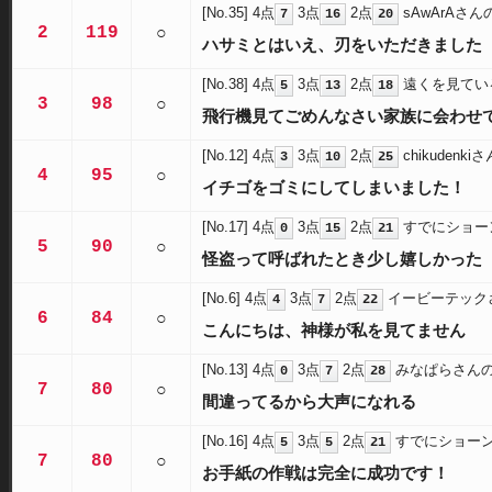
[No.35]
4点
3点
2点
sAwArAさん
7
16
20
2
119
○
ハサミとはいえ、刃をいただきました
[No.38]
4点
3点
2点
遠くを見てい
5
13
18
3
98
○
飛行機見てごめんなさい家族に会わせ
[No.12]
4点
3点
2点
chikudenk
3
10
25
4
95
○
イチゴをゴミにしてしまいました！
[No.17]
4点
3点
2点
すでにショー
0
15
21
5
90
○
怪盗って呼ばれたとき少し嬉しかった
[No.6]
4点
3点
2点
イービーテック
4
7
22
6
84
○
こんにちは、神様が私を見てません
[No.13]
4点
3点
2点
みなぱらさん
0
7
28
7
80
○
間違ってるから大声になれる
[No.16]
4点
3点
2点
すでにショー
5
5
21
7
80
○
お手紙の作戦は完全に成功です！