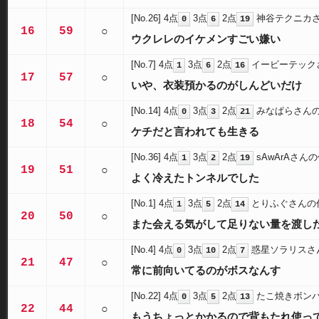
[No.26]
4点
3点
2点
神谷テクニカ
0
6
19
16
59
○
ウクレレのイケメンすごい嫌い
[No.7]
4点
3点
2点
イービーテック
1
6
16
17
57
○
いや、衣装預かるのがしんどいだけ
[No.14]
4点
3点
2点
みなぱらさん
0
3
21
18
54
○
ケチだと言われても生きる
[No.36]
4点
3点
2点
sAwArAさん
1
2
19
19
51
○
よく冷えたトンネルでした
[No.1]
4点
3点
2点
とりふぐさんの
1
5
14
20
50
○
また会える気がして足りない量を渡し
[No.4]
4点
3点
2点
惑星ソラリスさ
0
10
7
21
47
○
常に前向いてるのがボスなんす
[No.22]
4点
3点
2点
たこ焼きボン
0
5
13
22
44
○
もうちょっとかかるので背もたれ使っ