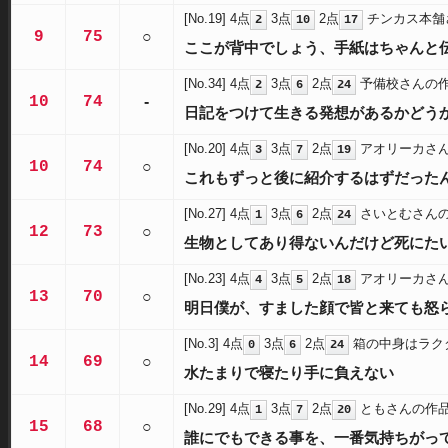
[No.19]
4点
3点
2点
チンカス本舗
2
10
17
9
75
○
ここが背中でしょう、手紙はちゃんと
[No.34]
4点
3点
2点
予備校さんの
2
6
24
10
74
-
日記をつけて生きる発想があるかどう
[No.20]
4点
3点
2点
アオリーカさ
3
7
19
10
74
○
これもずっと後に紹介するはずだった
[No.27]
4点
3点
2点
さいとむさん
1
6
24
12
73
○
生物としてあり得ないんだけど死にた
[No.23]
4点
3点
2点
アオリーカさ
4
5
18
13
70
○
明日僕が、すました顔で皆と来ても怒
[No.3]
4点
3点
2点
箱の中身はラク
0
6
24
14
69
○
水たまりで寝たり手に負えない
[No.29]
4点
3点
2点
ともさんの作
1
7
20
15
68
○
誰にでもできる事を、一番気持ちがっ