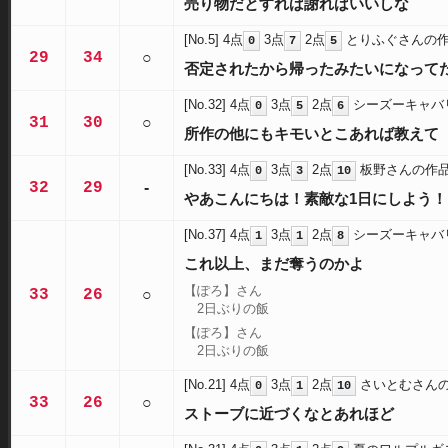
売り物だとすれば謝ればいいしな
[No.5]
4点
3点
2点
とりふぐさんの
0
7
5
29
34
○
否定されたから帰ったみたいになって
[No.32]
4点
3点
2点
シーズーキャバ
0
5
6
31
30
○
所作の他にもキモいとこあれば教えて
[No.33]
4点
3点
2点
板野さんの作
0
3
10
32
29
-
やあこんにちは！素敵な1日にしよう！
[No.37]
4点
3点
2点
シーズーキャバ
1
1
8
これ以上、まだ奪うのかよ
【ぽろ】さん
33
26
○
2日ぶりの飯
【ぽろ】さん
2日ぶりの飯
[No.21]
4点
3点
2点
さいとむさん
0
1
10
33
26
○
ストーブに近づくなとあれほど