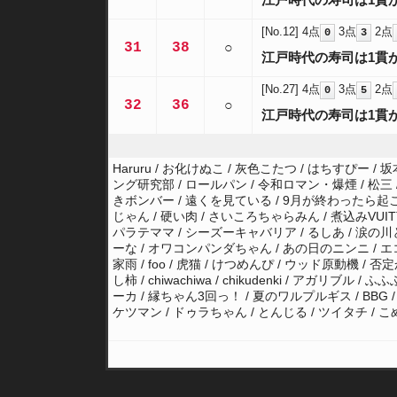
[No.12]
4点
3点
2点
0
3
31
38
○
江戸時代の寿司は1貫
[No.27]
4点
3点
2点
0
5
32
36
○
江戸時代の寿司は1貫
Haruru / お化けぬこ / 灰色こたつ / はちすぴー / 坂本
ング研究部 / ロールパン / 令和ロマン・爆煙 / 松三 / 
きボンバー / 遠くを見ている / 9月が終わったら起こして / 
じゃん / 硬い肉 / さいころちゃらみん / 煮込みVUIT
パラテママ / シーズーキャバリア / るしあ / 涙の川とエクボ
ーな / オワコンパンダちゃん / あの日のニンニ / エコノミー
家雨 / foo / 虎猫 / けつめんぴ / ウッド原動機 
し柿 / chiwachiwa / chikudenki / アガリ
ーカ / 縁ちゃん3回っ！ / 夏のワルプルギス / BBG / 
ケツマン / ドゥラちゃん / とんじる / ツイタチ / こめ