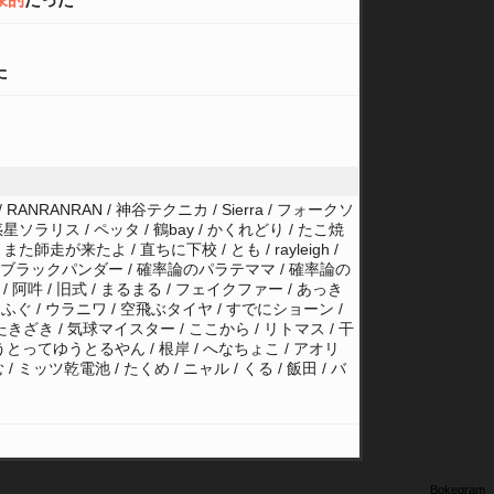
た
 RANRANRAN / 神谷テクニカ / Sierra / フォークソ
星ソラリス / ペッタ / 鶴bay / かくれどり / たこ焼
師走が来たよ / 直ちに下校 / とも / rayleigh /
 / ブラックパンダー / 確率論のパラテママ / 確率論の
 / 阿吽 / 旧式 / まるまる / フェイクファー / あっき
 とりふぐ / ウラニワ / 空飛ぶタイヤ / すでにショーン /
たきざき / 気球マイスター / ここから / リトマス / 干
ク / ゆうとってゆうとるやん / 根岸 / へなちょこ / アオリ
 ミッツ乾電池 / たくめ / ニャル / くる / 飯田 / バ
Bokegram