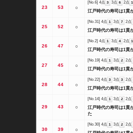
[No.6]
4点
3点
2点
3
6
1
23
53
○
江戸時代の寿司は1貫
[No.31]
4点
3点
2点
1
7
25
52
○
江戸時代の寿司は1貫
[No.2]
4点
3点
2点
1
4
1
26
47
○
江戸時代の寿司は1貫
[No.19]
4点
3点
2点
1
2
27
45
○
江戸時代の寿司は1貫
[No.22]
4点
3点
2点
3
3
28
44
○
江戸時代の寿司は1貫
[No.14]
4点
3点
2点
1
2
29
43
○
江戸時代の寿司は1貫
た
[No.30]
4点
3点
2点
1
2
30
39
○
江戸時代の寿司は1貫