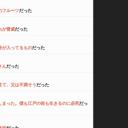
のフルーツ
だった
れが脅威
だった
号が入ってるもの
だった
さん
だった
見て、父は不満そう
だった
しまった。僕も江戸の街も生きるのに必死
だっ
象的
だった