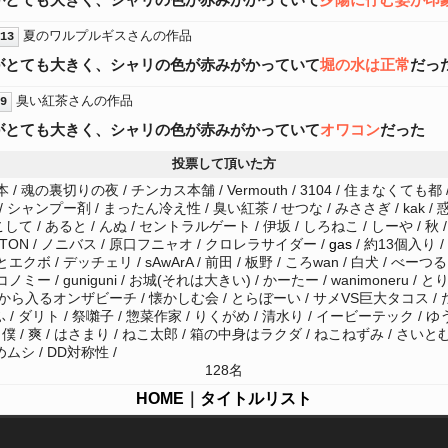
夏のワルプルギスさんの作品
13
がとても大きく、シャリの色が赤みがかっていて
堀の水は正常
だっ
臭い紅茶さんの作品
9
がとても大きく、シャリの色が赤みがかっていて
オワコン
だった
投票して頂いた方
 / 魂の裏切りの夜 / チンカス本舗 / Vermouth / 3104 / 住まなくても都 /
シャンプー剤 / まったん冷え性 / 臭い紅茶 / せつな / みささぎ / kak / 惑
あると / んぬ / セントラルゲート / 伊坂 / しろねこ / しーや / 秋 / また
TON / ノニバス / 原口フニャオ / クロレラサイダー /
gas
/ 約13個入り
 / デッチェリ / sAwArA / 前田 / 板野 / ころwan / 白犬 / べーつる
 / guniguni / お城(それは大きい) / かーたー / wanimoneru /
/ 否定から入るオンザビーチ / 懐かしむ会 / とらぼーい / サメVS巨大タコス / 
ブル / ふふふ / ダリト / 祭囃子 / 惣菜作家 / りくがめ / 清水り / イービーテッ
僕 / 爽 / はさまり / ねこ太郎 / 箱の中身はラクダ / ねこねずみ / さいとむ /
ムシ / DD対称性 /
128名
HOME
｜
タイトルリスト