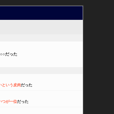
○○だった
いという皮肉
だった
いつが一位
だった