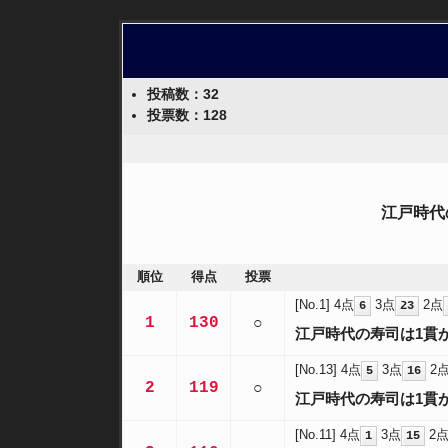
投稿数：32
投票数：128
江戸時代
順位
得点
投票
[No.1]
4点
3点
2点
6
23
1
130
○
江戸時代の寿司は1貫
[No.13]
4点
3点
2
5
16
2
119
○
江戸時代の寿司は1貫
[No.11]
4点
3点
2
1
15