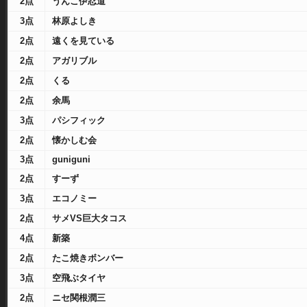
2点
うんこ伊忍道
3点
林原よしき
2点
遠くを見ている
2点
アガリブル
2点
くる
2点
余馬
3点
パシフィック
2点
懐かしむ会
3点
guniguni
2点
すーず
3点
エコノミー
2点
サメVS巨大タコス
4点
新築
2点
たこ焼きボンバー
3点
空飛ぶタイヤ
2点
ニセ関根潤三