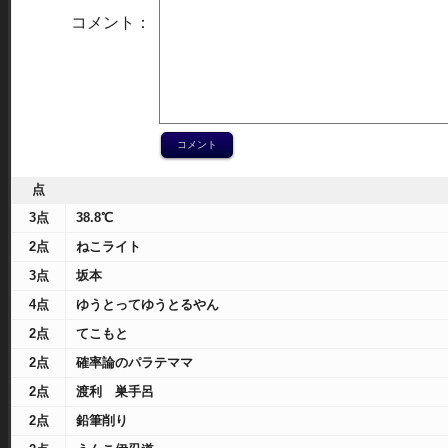
コメント：
点
3点
38.8℃
2点
ねこライト
3点
坂本
4点
ゆうとってゆうとるやん
2点
てこもと
2点
確率論のパラテママ
2点
渡利 巣手呂
2点
鉛筆削り