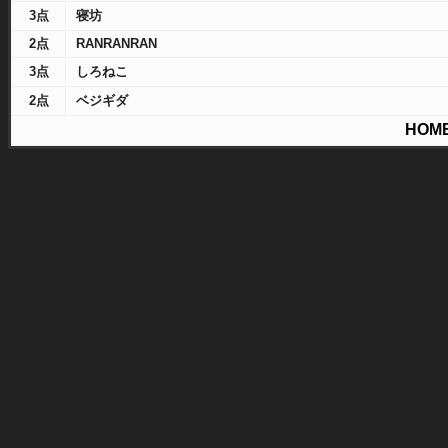
3点
寝坊
2点
RANRANRAN
3点
しろねこ
2点
ベジギダ
HOM