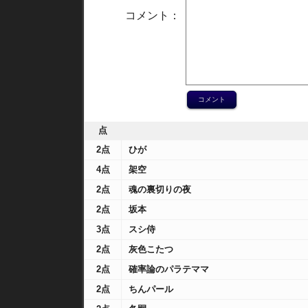
コメント：
点
2点
ひが
4点
架空
2点
魂の裏切りの夜
2点
坂本
3点
スシ侍
2点
灰色こたつ
2点
確率論のパラテママ
2点
ちんパール