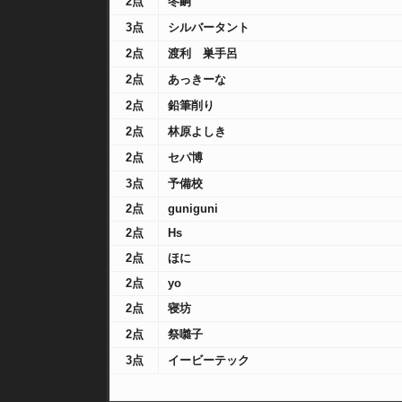
2点
冬嗣
3点
シルバータント
2点
渡利 巣手呂
2点
あっきーな
2点
鉛筆削り
2点
林原よしき
2点
セパ博
3点
予備校
2点
guniguni
2点
Hs
2点
ほに
2点
yo
2点
寝坊
2点
祭囃子
3点
イービーテック