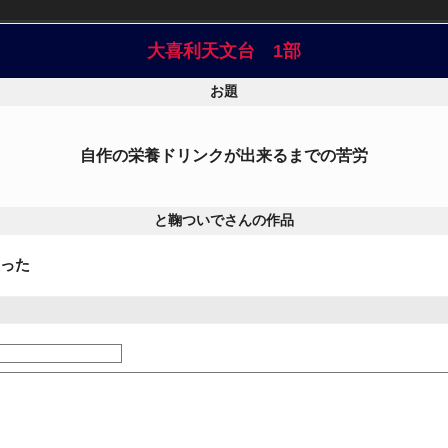
大喜利天文台 1部
お題
自作の栄養ドリンクが出来るまでの苦労
と鞠ついでさんの作品
った