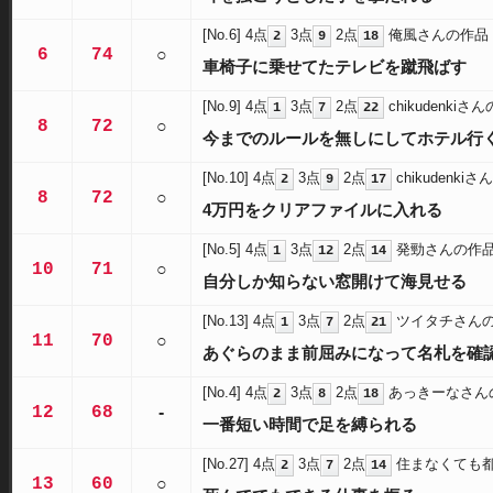
[No.6]
4点
3点
2点
俺風さんの作品
2
9
18
6
74
○
車椅子に乗せてたテレビを蹴飛ばす
[No.9]
4点
3点
2点
chikudenkiさ
1
7
22
8
72
○
今までのルールを無しにしてホテル行
[No.10]
4点
3点
2点
chikudenki
2
9
17
8
72
○
4万円をクリアファイルに入れる
[No.5]
4点
3点
2点
発勁さんの作
1
12
14
10
71
○
自分しか知らない窓開けて海見せる
[No.13]
4点
3点
2点
ツイタチさん
1
7
21
11
70
○
あぐらのまま前屈みになって名札を確
[No.4]
4点
3点
2点
あっきーなさん
2
8
18
12
68
-
一番短い時間で足を縛られる
[No.27]
4点
3点
2点
住まなくても
2
7
14
13
60
○