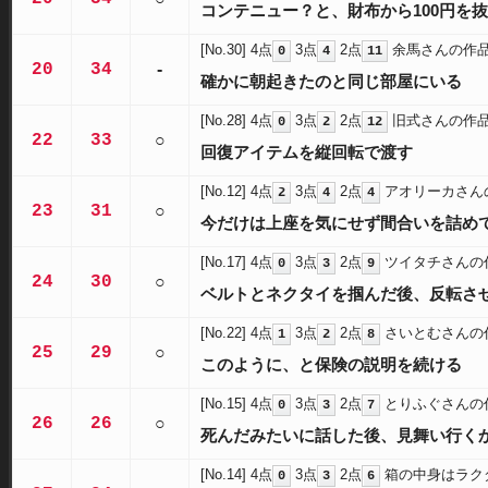
コンテニュー？と、財布から100円を
[No.30]
4点
3点
2点
余馬さんの作
0
4
11
20
34
-
確かに朝起きたのと同じ部屋にいる
[No.28]
4点
3点
2点
旧式さんの作
0
2
12
22
33
○
回復アイテムを縦回転で渡す
[No.12]
4点
3点
2点
アオリーカさん
2
4
4
23
31
○
今だけは上座を気にせず間合いを詰め
[No.17]
4点
3点
2点
ツイタチさんの
0
3
9
24
30
○
ベルトとネクタイを掴んだ後、反転さ
[No.22]
4点
3点
2点
さいとむさんの
1
2
8
25
29
○
このように、と保険の説明を続ける
[No.15]
4点
3点
2点
とりふぐさんの
0
3
7
26
26
○
死んだみたいに話した後、見舞い行く
[No.14]
4点
3点
2点
箱の中身はラク
0
3
6