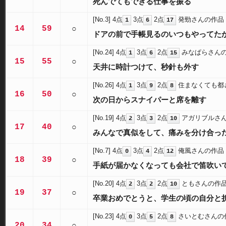
死んでてもできる仕事を振る
[No.3]
4点
3点
2点
発勁さんの作品
1
6
17
14
59
○
ドアの前で手帳見るのいつもやってた
[No.24]
4点
3点
2点
みなぱらさん
1
6
15
15
55
○
天井に時計つけて、秒針も外す
[No.26]
4点
3点
2点
住まなくても都
1
9
8
16
50
○
次の日からスナイパーと席を離す
[No.19]
4点
3点
2点
アガリブルさ
2
3
10
17
40
○
みんなで真似をして、痛みを分け合っ
[No.7]
4点
3点
2点
俺風さんの作品
0
4
12
18
39
○
手紙が届かなくなっても会社で笛吹い
[No.20]
4点
3点
2点
ともさんの作
2
2
10
19
37
○
卒業おめでとうと、学生の頃の自分と
[No.23]
4点
3点
2点
さいとむさんの
0
5
8
20
34
○