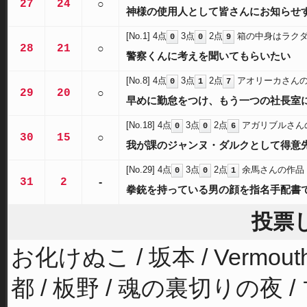
27
24
○
神様の使用人として皆さんにお知らせ
[No.1]
4点
3点
2点
箱の中身はラク
0
0
9
28
21
○
警察くんに考えを聞いてもらいたい
[No.8]
4点
3点
2点
アオリーカさん
0
1
7
29
20
○
早めに勤怠をつけ、もう一つの社長室
[No.18]
4点
3点
2点
アガリブルさん
0
0
6
30
15
○
我が課のジャンヌ・ダルクとして得意
[No.29]
4点
3点
2点
余馬さんの作品
0
0
1
31
2
-
拳銃を持っている男の顔を指名手配書
投票
お化けぬこ / 坂本 / Vermouth
都 / 板野 / 魂の裏切りの夜 