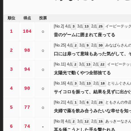
順位
得点
投票
[No.2]
4点
3点
2点
イービーテッ
3
13
25
1
104
○
昔のゲームに囲まれて座ってる
[No.25]
4点
3点
2点
みなぱらさん
2
9
30
2
98
○
口には扉って意味もあった気がして、
[No.11]
4点
3点
2点
イービーテッ
2
13
22
3
94
○
太陽光で動くやつ全部捨てる
[No.16]
4点
3点
2点
とりふぐさん
3
13
18
4
90
○
サイコロを振って、結果を見ずに出か
[No.21]
4点
3点
2点
ともさんの作
1
6
26
5
77
○
夫婦で薬を飲み合うみたいな幸せを知
[No.0]
4点
3点
2点
あっきーなさ
2
12
15
6
74
-
耳を掻こうとした手を撃たれる