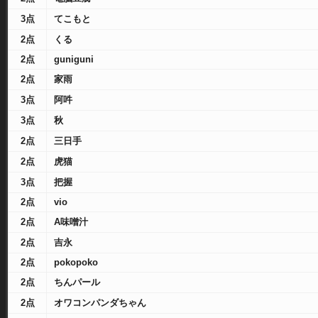
3点
てこもと
2点
くる
2点
guniguni
2点
家雨
3点
阿吽
3点
秋
2点
三日手
2点
虎猫
3点
把握
2点
vio
2点
A味噌汁
2点
吉永
2点
pokopoko
2点
ちんパール
2点
オワコンパンダちゃん