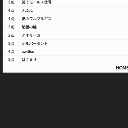
2点
笑うモールス信号
4点
ふふふ
4点
夏のワルプルギス
2点
納屋の鍵
2点
アオリーカ
3点
シルバータント
4点
awdtsc
3点
はさまり
HOM