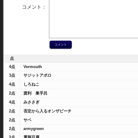
コメント：
点
4点
Vermouth
3点
サジットアポロ
4点
しろねこ
2点
渡利 巣手呂
4点
みささぎ
2点
否定から入るオンザビーチ
2点
サベ
2点
armygreen
2点
電脳豆腐