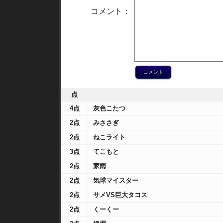
コメント：
点
4点
灰色こたつ
2点
みささぎ
2点
ねこライト
3点
てこもと
2点
家雨
2点
気球マイスター
2点
サメVS巨大タコス
2点
くーくー