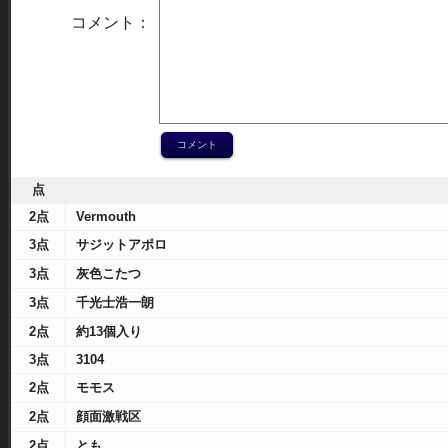
コメント：
点
2点
Vermouth
3点
サジットアポロ
3点
灰色こたつ
3点
千光士浩一朗
2点
約13個入り
3点
3104
2点
モモス
2点
顔面激戦区
2点
とも