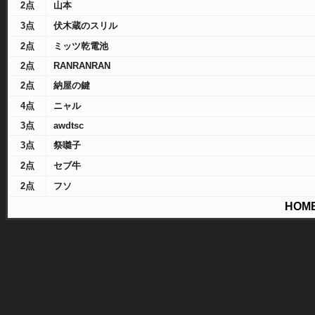
2点
山本
3点
伏木蔵のスリル
2点
ミッツ乾電池
2点
RANRANRAN
2点
納屋の鍵
4点
ニャル
3点
awdtsc
3点
祭囃子
2点
セブ牛
2点
フソ
HOM