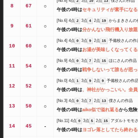
[No.8]
4点
3点
2点
僕さんの作品
2
10
13
8
67
○
午後の4時は
セキュリティが素手になる
[No.6]
4点
3点
2点
からまきさんの
2
4
19
9
61
○
午後の4時は
分かんない飛行機入り放題
[No.4]
4点
3点
2点
予備校さんの作
0
9
15
10
60
○
午後の4時は
お湯が美味しくなってくる
[No.9]
4点
3点
2点
ほにさんの作品
0
7
15
11
54
○
午後の4時は
戦争しないって誰もが思っ
[No.0]
4点
3点
2点
予備校さんの作
1
9
9
12
52
○
午後の4時は
、神社がかっこいい。全員
[No.3]
4点
3点
2点
僕さんの作品
0
7
13
13
50
○
午後の4時は
aiko似で溢れ返る
から危険
[No.11]
4点
3点
2点
アダルトモモ
0
5
15
14
45
-
午後の4時は
ヨゴレ落としてたら終わる