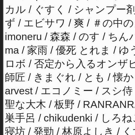
カル / ぐすく / シャンプー剤 / s
ず / エビサワ / 爽 / ＃の中の
imoneru / 森森 / のす / ち
ma / 家雨 / 優死 とれま 
ロボ / 否定から入るオンザビー
師匠 / きまぐれ / とも / 懐
arvest / エコノミー / スシ
聖な大木 / 板野 / RANRAN
巣手呂 / chikudenki / しろ
寝坊 / 発勁 / 林原よしき / くす