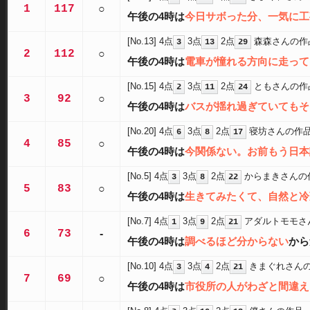
1
117
○
午後の4時は
今日サボった分、一気に工
[No.13]
4点
3点
2点
森森さんの作
3
13
29
2
112
○
午後の4時は
電車が憧れる方向に走って
[No.15]
4点
3点
2点
ともさんの作
2
11
24
3
92
○
午後の4時は
バスが揺れ過ぎていてもそ
[No.20]
4点
3点
2点
寝坊さんの作
6
8
17
4
85
○
午後の4時は
今関係ない。お前もう日本
[No.5]
4点
3点
2点
からまきさんの
3
8
22
5
83
○
午後の4時は
生きてみたくて、自然と冷
[No.7]
4点
3点
2点
アダルトモモさ
1
9
21
6
73
-
午後の4時は
調べるほど分からない
から
[No.10]
4点
3点
2点
きまぐれさん
3
4
21
7
69
○
午後の4時は
市役所の人がわざと間違え