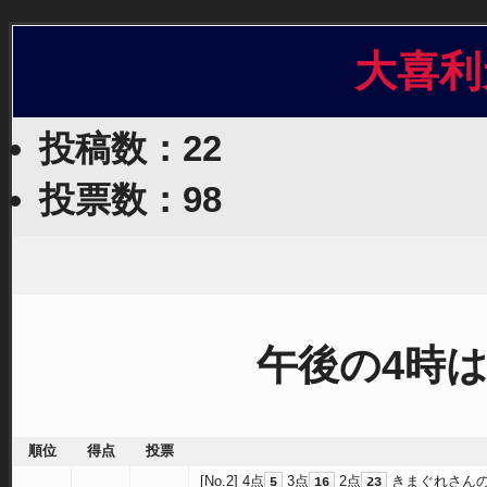
大喜利
投稿数：22
投票数：98
午後の4時は
順位
得点
投票
[No.2]
4点
3点
2点
きまぐれさん
5
16
23