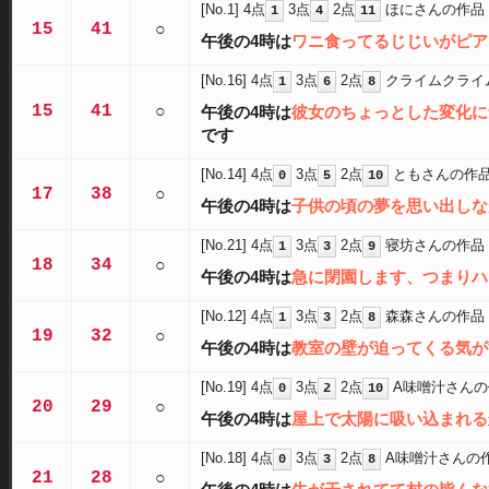
[No.1]
4点
3点
2点
ほにさんの作品
1
4
11
15
41
○
午後の4時は
ワニ食ってるじじいがピア
[No.16]
4点
3点
2点
クライムクライ
1
6
8
15
41
○
午後の4時は
彼女のちょっとした変化に
です
[No.14]
4点
3点
2点
ともさんの作
0
5
10
17
38
○
午後の4時は
子供の頃の夢を思い出しな
[No.21]
4点
3点
2点
寝坊さんの作品
1
3
9
18
34
○
午後の4時は
急に閉園します、つまりハ
[No.12]
4点
3点
2点
森森さんの作品
1
3
8
19
32
○
午後の4時は
教室の壁が迫ってくる気が
[No.19]
4点
3点
2点
A味噌汁さんの
0
2
10
20
29
○
午後の4時は
屋上で太陽に吸い込まれる
[No.18]
4点
3点
2点
A味噌汁さんの
0
3
8
21
28
○