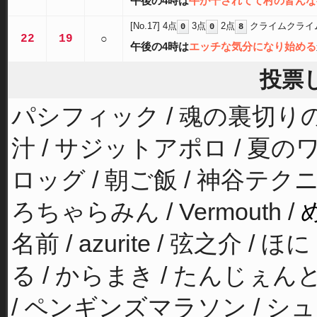
午後の4時は
牛が干されてて村の皆んな
[No.17]
4点
3点
2点
クライムクライ
0
0
8
22
19
○
午後の4時は
エッチな気分になり始める
投票
パシフィック / 魂の裏切りの夜
汁 / サジットアポロ / 夏の
ロッグ / 朝ご飯 / 神谷テク
ろちゃらみん / Vermouth /
名前 / azurite / 弦之介 / ほ
る / からまき / たんじぇんと
/ ペンギンズマラソン / シュ