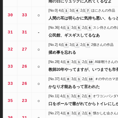
雨の日にリュックに入れてくるなよ
[No.0]
4点
3点
2点
ほにさんの作品
1
4
7
30
33
○
人間の耳は明らかに気持ち悪い、もっ
[No.36]
4点
3点
2点
スシ侍さんの作
1
5
6
31
31
-
公民館、ギスギスしてるなあ
[No.2]
4点
3点
2点
2個さんの作品
0
2
9
32
27
○
揉め事を忘れる
[No.28]
4点
3点
2点
A味噌汁さんの
0
1
10
33
26
○
教師20年やってますが、いつまでも市
[No.37]
4点
3点
2点
＃の中のカマ
0
1
10
33
26
○
かなり才能あるって言われた
[No.11]
4点
3点
2点
オワコンパンダ
1
0
8
35
23
○
口をボールで塞がれてからトイレにし
[No.27]
4点
3点
2点
懐かしむ会さん
0
2
6
○