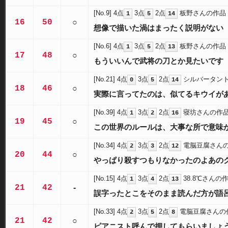
[No.9]
4点
3点
2点
板野さんの作品
1
5
14
16
50
○
想像で描いた渦はまったく説明がない
[No.6]
4点
3点
2点
板野さんの作品
1
5
13
17
48
○
もういいんで武将の刀とか見たいです
[No.21]
4点
3点
2点
シルバータン
0
5
14
18
46
○
実際に言ってたのは、似てるキウイが
[No.39]
4点
3点
2点
寝坊さんの作
1
2
16
19
45
○
この世界のルールは、大事な所で意味
[No.34]
4点
3点
2点
電脳豆腐さん
2
3
12
20
44
○
やっぱり殺すつもりなかったのよあの
[No.15]
4点
3点
2点
38.8℃さんの
1
4
13
21
42
-
誤字ったとこをそのまま読んだ方が語
[No.33]
4点
3点
2点
電脳豆腐さんの
2
5
8
21
42
○
ピアニスト呼んで押してもらいましょ