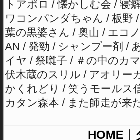
トアポロ / 懐かしむ会 / 寝癖
ワコンパンダちゃん / 板野 / 
葉の黒婆さん / 奥山 / エコノ
AN / 発勁 / シャンプー剤 
イヤ / 祭囃子 / ＃の中のカマ
伏木蔵のスリル / アオリーカ / 
かくれどり / 笑うモールス信号
カタン森本 / また師走が来たよ
HOME
｜