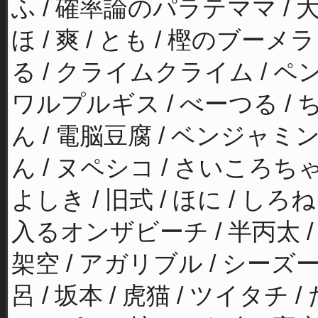
ふ / 確率論のパラテママ / 大型ケ
ほ / 爽 / とも / 樫のブーメラン 
る / クライムクライム / ペンギ
ワルプルギス / べーつる / 
ん / 電脳豆腐 / ベンジャミ
ん / ヌペシコ / さいころちゃ
よしき / 旧式 / ほに / しろね
入るオンザビーチ / 半丙太 / 
架空 / アガリブル / シーズ
呂 / 坂本 / 虎猫 / ツイタチ