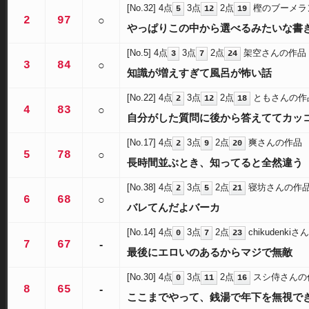
[No.32]
4点
3点
2点
樫のブーメラ
5
12
19
2
97
○
やっぱりこの中から選べるみたいな書
[No.5]
4点
3点
2点
架空さんの作品
3
7
24
3
84
○
知識が増えすぎて風呂が怖い話
[No.22]
4点
3点
2点
ともさんの作
2
12
18
4
83
○
自分がした質問に後から答えててカッ
[No.17]
4点
3点
2点
爽さんの作品
2
9
20
5
78
○
長時間並ぶとき、知ってると全然違う
[No.38]
4点
3点
2点
寝坊さんの作
2
5
21
6
68
○
バレてんだよバーカ
[No.14]
4点
3点
2点
chikudenki
0
7
23
7
67
-
最後にエロいのあるからマジで無敵
[No.30]
4点
3点
2点
スシ侍さんの
0
11
16
8
65
-
ここまでやって、銭湯で年下を無視で