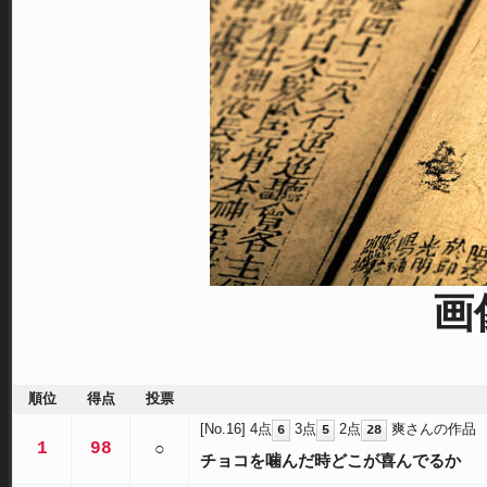
画
順位
得点
投票
[No.16]
4点
3点
2点
爽さんの作品
6
5
28
1
98
○
チョコを噛んだ時どこが喜んでるか