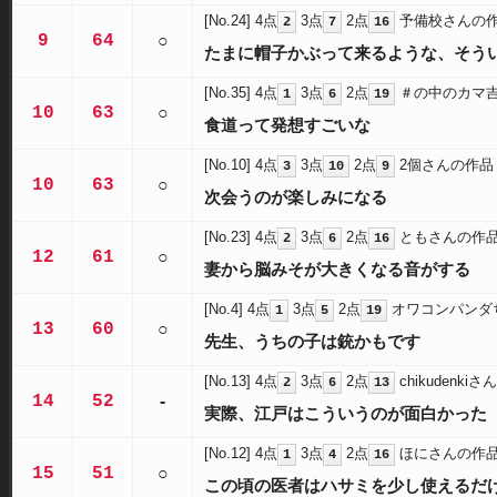
[No.24]
4点
3点
2点
予備校さんの
2
7
16
9
64
○
たまに帽子かぶって来るような、そう
[No.35]
4点
3点
2点
＃の中のカマ
1
6
19
10
63
○
食道って発想すごいな
[No.10]
4点
3点
2点
2個さんの作品
3
10
9
10
63
○
次会うのが楽しみになる
[No.23]
4点
3点
2点
ともさんの作
2
6
16
12
61
○
妻から脳みそが大きくなる音がする
[No.4]
4点
3点
2点
オワコンパンダ
1
5
19
13
60
○
先生、うちの子は銃かもです
[No.13]
4点
3点
2点
chikudenki
2
6
13
14
52
-
実際、江戸はこういうのが面白かった
[No.12]
4点
3点
2点
ほにさんの作
1
4
16
15
51
○
この頃の医者はハサミを少し使えるだ