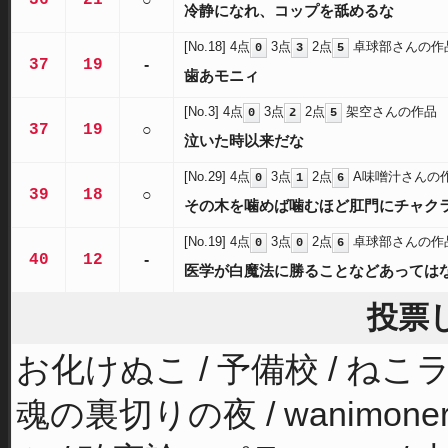
36
21
冷静になれ、コップを舐めるな
[No.18]
4点
3点
2点
卓球部さんの作
0
3
5
37
19
-
歯あモニィ
[No.3]
4点
3点
2点
架空さんの作品
0
2
5
37
19
○
泣いた時以来だな
[No.29]
4点
3点
2点
A味噌汁さんの
0
1
6
39
18
○
その木を噛めば噛むほど肛門にチャク
[No.19]
4点
3点
2点
卓球部さんの作
0
0
6
40
12
-
医学が白魔法に勝ることなどあっては
投票
お化けぬこ / 予備校 / ねこライ
魂の裏切りの夜 / wanimone