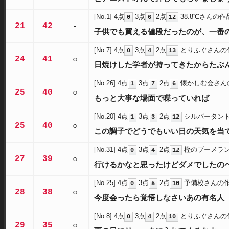
[No.1]
4点
3点
2点
38.8℃さんの作
0
6
12
21
42
-
子供でも買える値段だったのが、一番
[No.7]
4点
3点
2点
とりふぐさんの
0
4
13
24
41
○
日焼けした学者が持ってきたからたぶ
[No.26]
4点
3点
2点
懐かしむ会さん
1
7
6
25
40
○
もっと大事な場面で喋っていれば
[No.20]
4点
3点
2点
シルバータン
1
3
12
25
40
○
この調子でどうでもいい日の天気を当
[No.31]
4点
3点
2点
樫のブーメラ
0
4
12
27
39
○
行けるかなと思ったけどダメでしたの
[No.25]
4点
3点
2点
予備校さんの
0
5
10
28
38
○
今度会ったら覚悟しなさいあの有名人
[No.8]
4点
3点
2点
とりふぐさんの
0
4
10
29
35
○