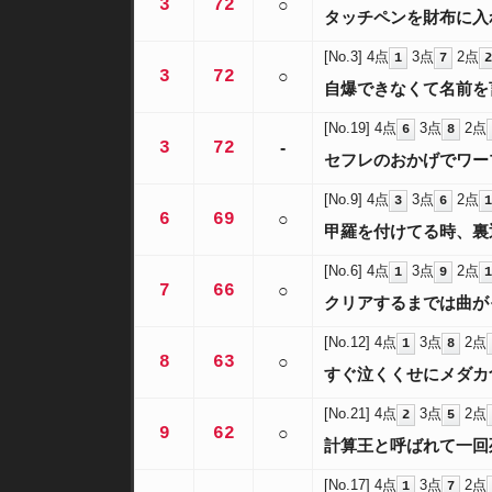
3
72
○
タッチペンを財布に入
[No.3]
4点
3点
2点
1
7
2
3
72
○
自爆できなくて名前を
[No.19]
4点
3点
2点
6
8
3
72
-
セフレのおかげでワー
[No.9]
4点
3点
2点
3
6
1
6
69
○
甲羅を付けてる時、裏
[No.6]
4点
3点
2点
1
9
1
7
66
○
クリアするまでは曲が
[No.12]
4点
3点
2点
1
8
8
63
○
すぐ泣くくせにメダカ
[No.21]
4点
3点
2点
2
5
9
62
○
計算王と呼ばれて一回
[No.17]
4点
3点
2点
1
7