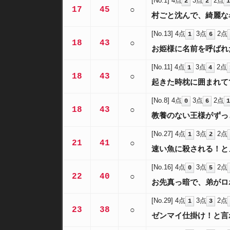
[No.1]
4点
3点
2点
2
2
1
17
45
○
村ごと沈んで、綺麗な
[No.13]
4点
3点
2点
1
6
18
43
○
お姫様に名前を呼ばれ
[No.11]
4点
3点
2点
1
4
18
43
○
起きた時枕に囲まれて
[No.8]
4点
3点
2点
0
6
1
18
43
○
教養のない王様がずっ
[No.27]
4点
3点
2点
1
2
21
41
○
速い魚に殺される！と
[No.16]
4点
3点
2点
0
5
22
40
○
お先真っ暗で、弟がロ
[No.29]
4点
3点
2点
1
3
23
38
○
ゼンマイ仕掛け！と言