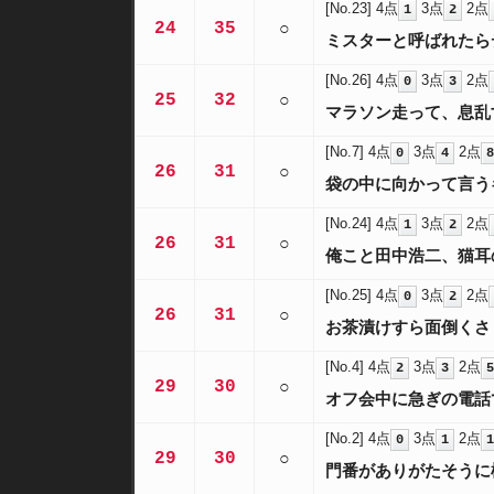
[No.23]
4点
3点
2点
1
2
24
35
○
ミスターと呼ばれたら
[No.26]
4点
3点
2点
0
3
25
32
○
マラソン走って、息乱
[No.7]
4点
3点
2点
0
4
8
26
31
○
袋の中に向かって言う
[No.24]
4点
3点
2点
1
2
26
31
○
俺こと田中浩二、猫耳
[No.25]
4点
3点
2点
0
2
26
31
○
お茶漬けすら面倒くさ
[No.4]
4点
3点
2点
2
3
5
29
30
○
オフ会中に急ぎの電話
[No.2]
4点
3点
2点
0
1
1
29
30
○
門番がありがたそうに