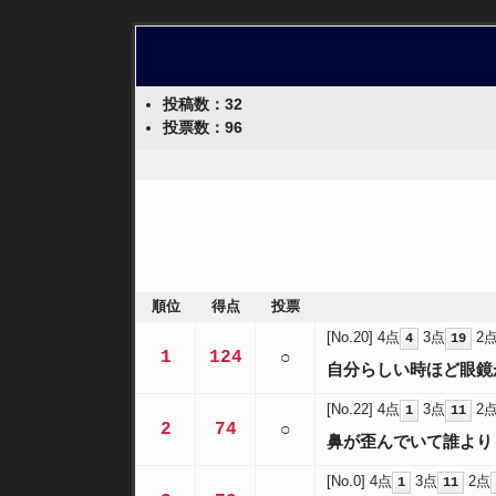
投稿数：32
投票数：96
順位
得点
投票
[No.20]
4点
3点
2
4
19
1
124
○
自分らしい時ほど眼鏡
[No.22]
4点
3点
2
1
11
2
74
○
鼻が歪んでいて誰より
[No.0]
4点
3点
2点
1
11