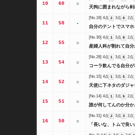
10
60
○
天狗に囲まれながら剣
[No.18]
4点
3点
2点
2
6
11
58
-
自分のテントでスマホ
[No.30]
4点
3点
2点
1
8
12
55
○
産婦人科が割れて自分
[No.28]
4点
3点
2点
1
5
13
54
○
コーラ飲んでる自分が
[No.15]
4点
3点
2点
1
5
14
52
○
天使に下ネタのダジャ
[No.14]
4点
3点
2点
1
6
15
51
○
誰が何してんのか分か
[No.31]
4点
3点
2点
2
3
16
50
○
「長いな、トムで良い