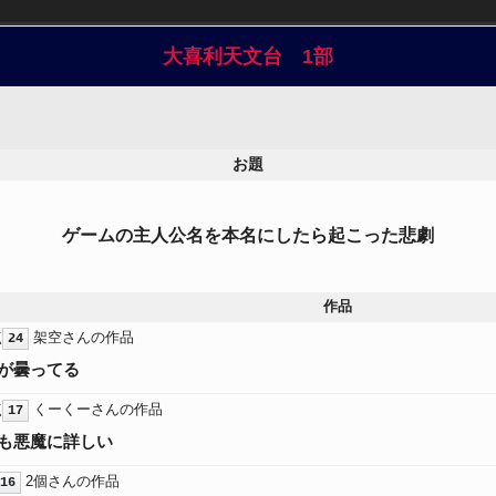
大喜利天文台 1部
お題
ゲームの主人公名を本名にしたら起こった悲劇
作品
点
架空さんの作品
24
が曇ってる
点
くーくーさんの作品
17
も悪魔に詳しい
2個さんの作品
16