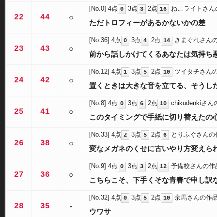
[No.0]
4点
3点
2点
ねこライトさん
0
3
16
22
44
○
ただトロフィーがあるかないかの差
[No.36]
4点
3点
2点
きまぐれさん
0
4
14
23
43
○
前から話しかけてくるあなたは気持ち
[No.12]
4点
3点
2点
ツイタチさん
1
5
10
24
42
○
置くときは大きな音を立てる、そうし
[No.8]
4点
3点
2点
chikudenkiさ
0
6
10
25
41
○
このタイミングで手紙に切り替えたの
[No.33]
4点
3点
2点
とりふぐさんの
2
5
6
26
38
○
変なメガネのくせに古いやり方変えら
[No.9]
4点
3点
2点
予備校さんの作
0
3
12
27
36
○
こちらこそ、下手くそな青春で申し訳
[No.32]
4点
3点
2点
余馬さんの作
0
5
10
28
35
-
ウワサ