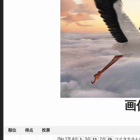
画
順位
得点
投票
[No.13]
4点
3点
2点
ツイタチさん
1
11
25