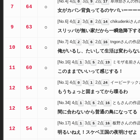
[No.4]
4点
3点
2点
卓球部さんの作
0
9
17
7
64
○
女がカバン背負ってるのヤバいーーー
[No.6]
4点
3点
2点
chikudenkiさ
2
8
14
9
63
○
スリッパが無い家だから一瞬急降下す
[No.7]
4点
3点
2点
tngonさんの作
2
6
16
10
61
○
俺がいるし、たいして生活は変わらな
[No.16]
4点
3点
2点
ミモザ名前さ
1
5
19
11
60
○
このままでいいって感じする！
[No.1]
4点
3点
2点
イービーテック
0
1
24
12
54
○
もうちょっと固まってから喋るわ
[No.34]
4点
3点
2点
ともさんの作
1
5
16
12
54
○
間に合わないから普通の鳥になってる
[No.17]
4点
3点
2点
板野さんの作
1
5
16
12
54
○
明るいねえ！スケベ王国の夜明けぜよ