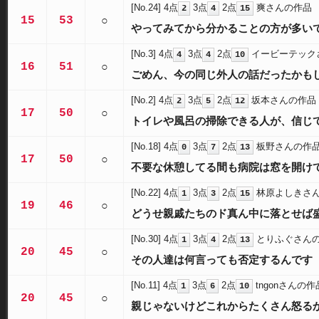
[No.24]
4点
3点
2点
爽さんの作品
2
4
15
15
53
○
やってみてから分かることの方が多い
[No.3]
4点
3点
2点
イービーテック
4
4
10
16
51
○
ごめん、今の同じ外人の話だったかも
[No.2]
4点
3点
2点
坂本さんの作品
2
5
12
17
50
○
トイレや風呂の掃除できる人が、信じ
[No.18]
4点
3点
2点
板野さんの作
0
7
13
17
50
○
不要な休憩してる間も病院は窓を開け
[No.22]
4点
3点
2点
林原よしきさ
1
3
15
19
46
○
どうせ親戚たちのド真ん中に落とせば
[No.30]
4点
3点
2点
とりふぐさん
1
4
13
20
45
○
その人達は何言っても否定するんです
[No.11]
4点
3点
2点
tngonさんの作
1
6
10
20
45
○
親じゃないけどこれからたくさん怒る