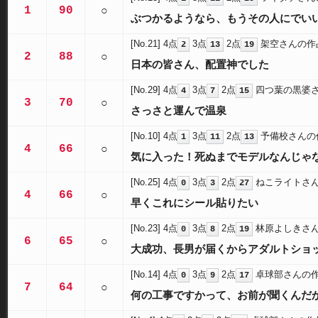
1
90
○
ぶつかるようなら、もうその人にでい
[No.21]
4点
3点
2点
架空さんの作
2
13
19
2
88
○
日本の皆さん、配置神でした
[No.29]
4点
3点
2点
四つ葉の黒婆
4
7
15
3
70
○
さっさと運んで温泉
[No.10]
4点
3点
2点
予備校さんの
1
11
13
4
66
○
気に入った！死ぬまでモデルなんじゃ
[No.25]
4点
3点
2点
ねこライトさ
0
3
27
4
66
○
早くこれにシール貼りたい
[No.23]
4点
3点
2点
林原よしきさ
0
8
19
6
65
○
大成功、長男が届くからアダルトショ
[No.14]
4点
3点
2点
卓球部さんの
0
9
17
7
64
○
何の工事ですかって、お前が聞くんだ