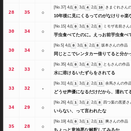
[No.37]
4点
3点
2点
きまぐれさん
0
4
10
28
35
○
10年後に見にくるってのがなけりゃ楽
[No.15]
4点
3点
2点
ミモザ名前さん
0
5
8
30
34
○
芋虫食べてたのに。えっお前芋虫食べ
[No.5]
4点
3点
2点
坂本さんの作品
0
5
8
30
34
○
同じとこでレンタカー借りてると分か
[No.35]
4点
3点
2点
ともさんの作品
0
4
9
32
33
○
水に溶けるいたずらをされてる
[No.31]
4点
3点
2点
余馬さんの作
1
2
11
33
32
-
どうせ声優になるだけだから、濡れて
[No.26]
4点
3点
2点
四つ葉の黒婆さ
1
2
8
34
29
○
いらない、って言われたな
[No.19]
4点
3点
2点
爽さんの作品
0
1
11
35
28
○
ちょっと意地悪な解釈してみるか