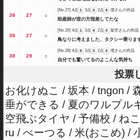
[No.27]
4点
3点
2点
僕さんの作品
1
4
4
36
27
○
助産師が逆の方指差してたな
[No.20]
4点
3点
2点
架空さんの作品
1
4
4
36
27
○
鳥なりに考えました、タクシー乗りま
[No.28]
4点
3点
2点
僕さんの作品
0
3
4
38
20
○
自分でも驚いてるのよこんな気持ち
投票
お化けぬこ / 坂本 / tngon /
垂ができる / 夏のワルプルギス /
空飛ぶタイヤ / 予備校 / ねこライ
ru / べーつる / 米(おこめ) /